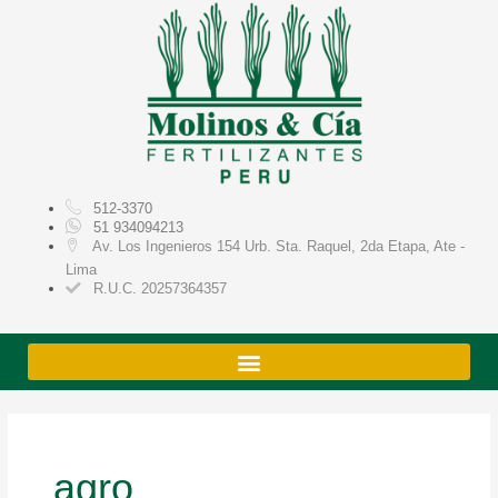
Ir
al
contenido
512-3370
51 934094213
Av. Los Ingenieros 154 Urb. Sta. Raquel, 2da Etapa, Ate -
Lima
R.U.C. 20257364357
agro