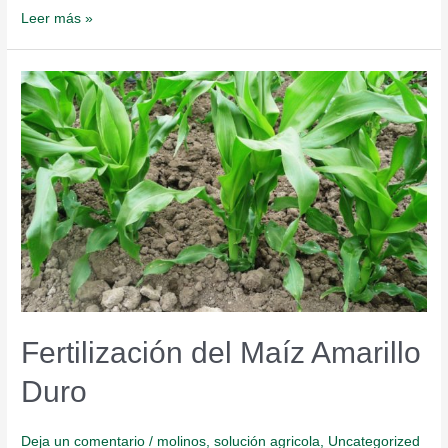
Leer más »
Fertilización
del
Maíz
Amarillo
Duro
Fertilización del Maíz Amarillo
Duro
Deja un comentario
/
molinos
,
solución agricola
,
Uncategorized