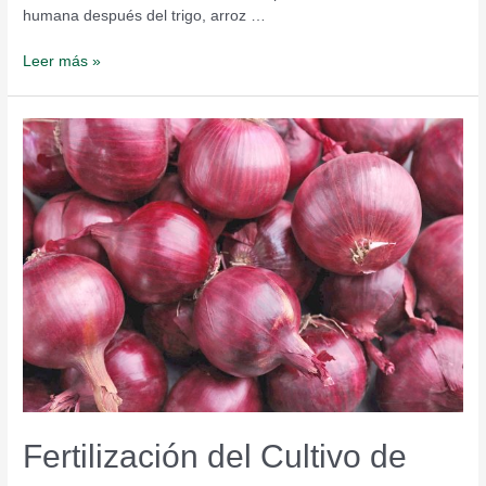
humana después del trigo, arroz …
Leer más »
Fertilización
del
Cultivo
de
Cebolla
Roja
Fertilización del Cultivo de