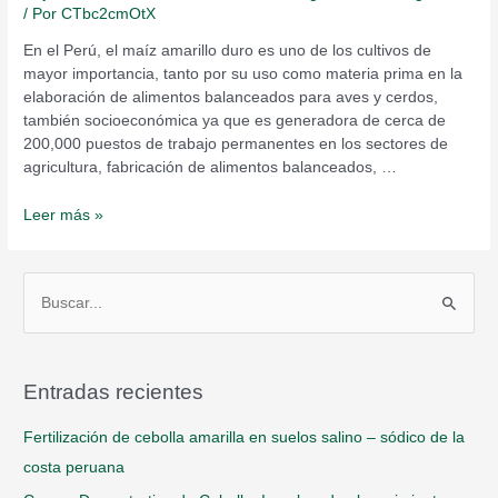
/ Por
CTbc2cmOtX
En el Perú, el maíz amarillo duro es uno de los cultivos de
mayor importancia, tanto por su uso como materia prima en la
elaboración de alimentos balanceados para aves y cerdos,
también socioeconómica ya que es generadora de cerca de
200,000 puestos de trabajo permanentes en los sectores de
agricultura, fabricación de alimentos balanceados, …
Leer más »
B
u
s
Entradas recientes
c
a
Fertilización de cebolla amarilla en suelos salino – sódico de la
r
costa peruana
p