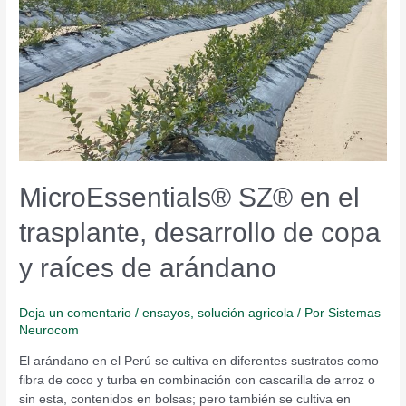
MicroEssentials®
SZ®
en
el
trasplante,
desarrollo
de
copa
y
raíces
MicroEssentials® SZ® en el
de
arándano
trasplante, desarrollo de copa
y raíces de arándano
Deja un comentario
/
ensayos
,
solución agricola
/ Por
Sistemas
Neurocom
El arándano en el Perú se cultiva en diferentes sustratos como
fibra de coco y turba en combinación con cascarilla de arroz o
sin esta, contenidos en bolsas; pero también se cultiva en