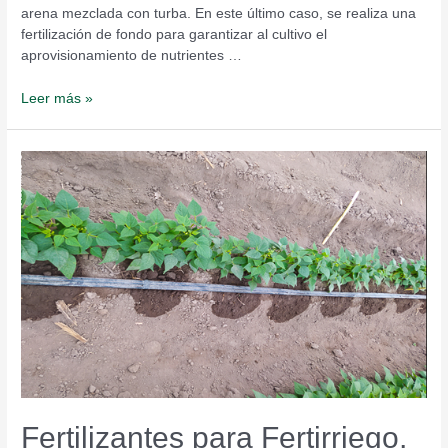
arena mezclada con turba. En este último caso, se realiza una
fertilización de fondo para garantizar al cultivo el
aprovisionamiento de nutrientes …
Leer más »
Fertilizantes
para
Fertirriego,
la
importancia
de
su
calidad
Fertilizantes para Fertirriego,