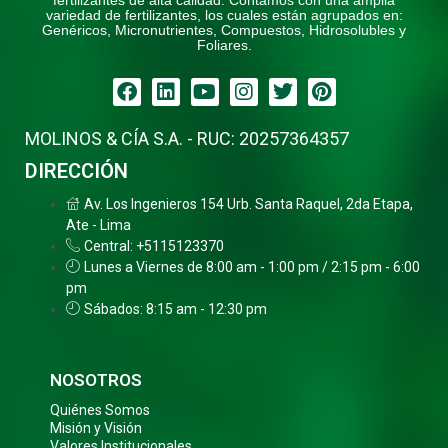
fertilizantes de alta calidad. Contamos con una amplia
variedad de fertilizantes, los cuales están agrupados en:
Genéricos, Micronutrientes, Compuestos, Hidrosolubles y
Foliares.
Facebook
Linkedin
Youtube
Instagram
Twitter
Pinterest
MOLINOS & CÍA S.A. - RUC: 20257364357
DIRECCIÓN
Av. Los Ingenieros 154 Urb. Santa Raquel, 2da Etapa,
Ate - Lima
Central: +5115123370
Lunes a Viernes de 8:00 am - 1:00 pm / 2:15 pm - 6:00
pm
Sábados: 8:15 am - 12:30 pm
NOSOTROS
Quiénes Somos
Misión y Visión
Valores Institucionales