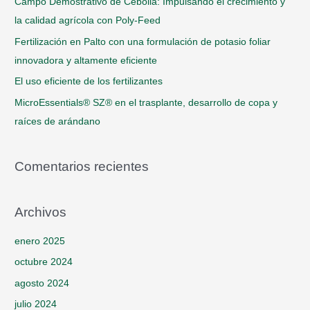
Campo Demostrativo de Cebolla: Impulsando el crecimiento y
o
la calidad agrícola con Poly-Feed
r
Fertilización en Palto con una formulación de potasio foliar
:
innovadora y altamente eficiente
El uso eficiente de los fertilizantes
MicroEssentials® SZ® en el trasplante, desarrollo de copa y
raíces de arándano
Comentarios recientes
Archivos
enero 2025
octubre 2024
agosto 2024
julio 2024