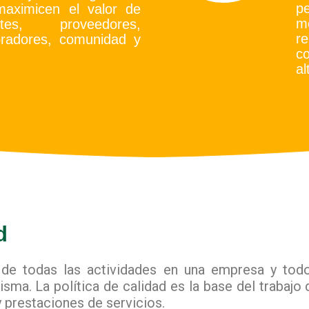
pe
maximicen el valor de
me
tes, proveedores,
re
boradores, comunidad y
c
al
d
 de todas las actividades en una empresa y to
misma. La política de calidad es la base del trabaj
 prestaciones de servicios.