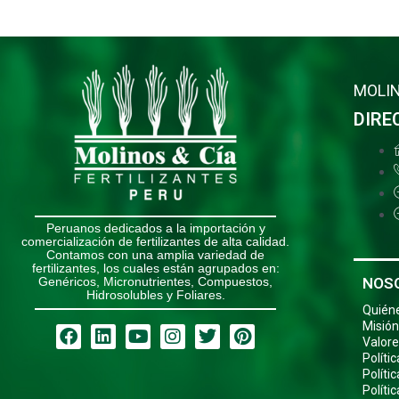
MOLIN
DIRE
Peruanos dedicados a la importación y
comercialización de fertilizantes de alta calidad.
Contamos con una amplia variedad de
fertilizantes, los cuales están agrupados en:
NOS
Genéricos, Micronutrientes, Compuestos,
Hidrosolubles y Foliares.
Quién
Misión
Facebook
Linkedin
Youtube
Instagram
Twitter
Pinterest
Valore
Políti
Políti
Políti