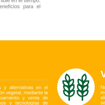
nible en el tiempo.
neficios para el
N
s y alternativas en el
m
ión vegetal, mediante la
a
cesamiento y venta de
se
sumos y tecnologías de