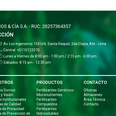
OS & CÍA S.A. - RUC: 20257364357
CCIÓN
Av. Los Ingenieros 154 Urb. Santa Raquel, 2da Etapa, Ate - Lima
Central: +5115123370
Lunes a Viernes de 8:00 am - 1:00 pm / 2:15 pm - 6:00 pm
Sábados: 8:15 am - 12:30 pm
OTROS
PRODUCTOS
CONTACTO
es Somos
Fertilizantes Genéricos
Oficinas
 y Visión
Micronutrientes
Almacenes
s Institucionales
Fertilizantes
Área Técnica
cas de Calidad
Compuestos
Contacto
ca de Privacidad
Fertilizantes
ca de Prevención de
Hidrosolubles