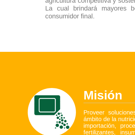
agricultura competitiva y soste
La cual brindará mayores be
consumidor final.
Misión
Proveer solucione
ámbito de la nutric
importación, pro
fertilizantes, in