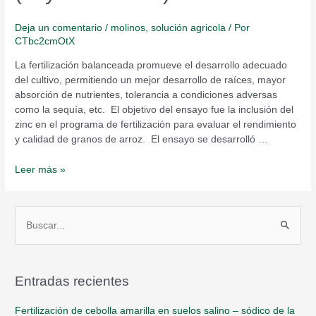
Deja un comentario
/
molinos
,
solución agricola
/ Por
CTbc2cmOtX
La fertilización balanceada promueve el desarrollo adecuado
del cultivo, permitiendo un mejor desarrollo de raíces, mayor
absorción de nutrientes, tolerancia a condiciones adversas
como la sequía, etc. El objetivo del ensayo fue la inclusión del
zinc en el programa de fertilización para evaluar el rendimiento
y calidad de granos de arroz. El ensayo se desarrolló …
Leer más »
B
u
s
Entradas recientes
c
a
Fertilización de cebolla amarilla en suelos salino – sódico de la