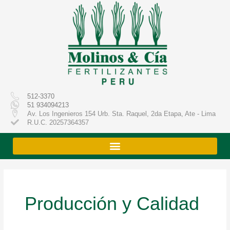
Ir
al
contenido
512-3370
51 934094213
Av. Los Ingenieros 154 Urb. Sta. Raquel, 2da Etapa, Ate - Lima
R.U.C. 20257364357
Producción y Calidad