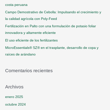
r
costa peruana
p
Campo Demostrativo de Cebolla: Impulsando el crecimiento y
o
la calidad agrícola con Poly-Feed
r
Fertilización en Palto con una formulación de potasio foliar
:
innovadora y altamente eficiente
El uso eficiente de los fertilizantes
MicroEssentials® SZ® en el trasplante, desarrollo de copa y
raíces de arándano
Comentarios recientes
Archivos
enero 2025
octubre 2024