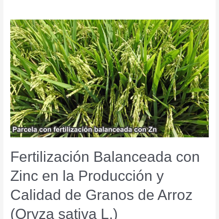
Fertilización
Balanceada
con
Zinc
en
la
Producción
y
Calidad
de
Granos
de
Arroz
Fertilización Balanceada con
(Oryza
sativa
Zinc en la Producción y
L.)
Calidad de Granos de Arroz
(Oryza sativa L.)