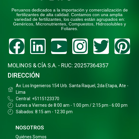
Peruanos dedicados a la importación y comercialización de
fertilizantes de alta calidad. Contamos con una amplia
variedad de fertilizantes, los cuales están agrupados en:
Genéricos, Micronutrientes, Compuestos, Hidrosolubles y
Foliares.
Facebook
Linkedin
Youtube
Instagr
Twitt
Pi
MOLINOS & CÍA S.A. - RUC: 20257364357
DIRECCIÓN
Av. Los Ingenieros 154 Urb. Santa Raquel, 2da Etapa, Ate -
Lima
Central: +5115123370
Lunes a Viernes de 8:00 am - 1:00 pm / 2:15 pm - 6:00 pm
Sábados: 8:15 am - 12:30 pm
NOSOTROS
Quiénes Somos