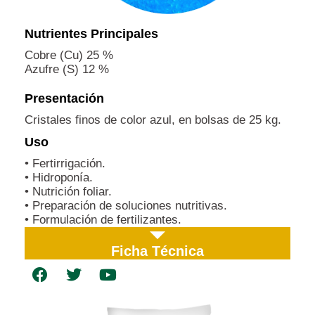
Nutrientes Principales
Cobre (Cu) 25 %
Azufre (S) 12 %
Presentación
Cristales finos de color azul, en bolsas de 25 kg.
Uso
• Fertirrigación.
• Hidroponía.
• Nutrición foliar.
• Preparación de soluciones nutritivas.
• Formulación de fertilizantes.
Ficha Técnica
F
T
Y
a
w
o
c
i
u
e
t
t