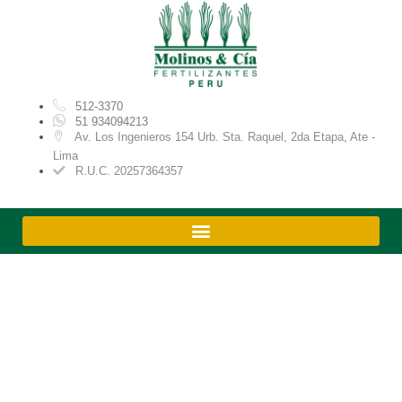
Ir
al
contenido
512-3370
51 934094213
Av. Los Ingenieros 154 Urb. Sta. Raquel, 2da Etapa, Ate -
Lima
R.U.C. 20257364357
Sulfato de Cobre
Pentahidratado