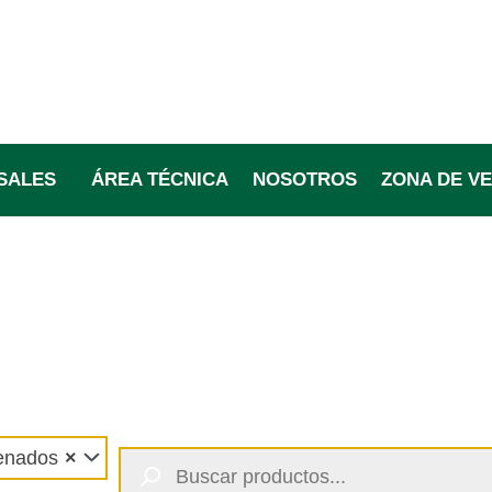
SALES
ÁREA TÉCNICA
NOSOTROS
ZONA DE V
Molimax Nitros
Búsqueda
genados
×
de
productos