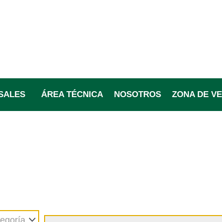
SALES
ÁREA TÉCNICA
NOSOTROS
ZONA DE V
Productos
Búsqueda
egoría
de