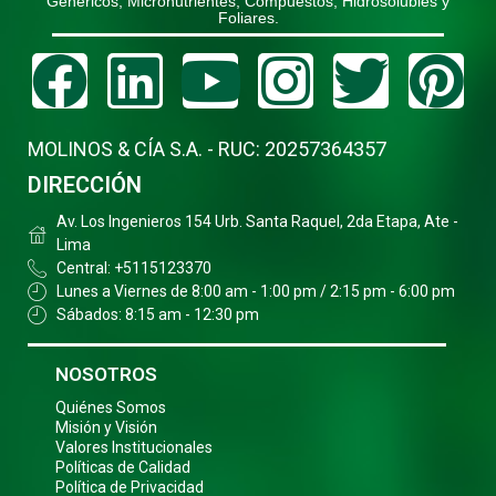
Genéricos, Micronutrientes, Compuestos, Hidrosolubles y
Foliares.
Facebook
Linkedin
Youtube
Instagr
Twitt
Pi
MOLINOS & CÍA S.A. - RUC: 20257364357
DIRECCIÓN
Av. Los Ingenieros 154 Urb. Santa Raquel, 2da Etapa, Ate -
Lima
Central: +5115123370
Lunes a Viernes de 8:00 am - 1:00 pm / 2:15 pm - 6:00 pm
Sábados: 8:15 am - 12:30 pm
NOSOTROS
Quiénes Somos
Misión y Visión
Valores Institucionales
Políticas de Calidad
Política de Privacidad