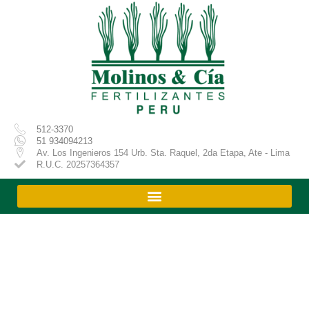
Ir
al
contenido
512-3370
51 934094213
Av. Los Ingenieros 154 Urb. Sta. Raquel, 2da Etapa, Ate - Lima
R.U.C. 20257364357
Productos