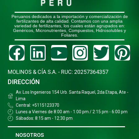
Peruanos dedicados a la importación y comercialización de
fertilizantes de alta calidad. Contamos con una amplia
variedad de fertilizantes, los cuales están agrupados en:
Genéricos, Micronutrientes, Compuestos, Hidrosolubles y
Foliares.
Facebook
Linkedin
Youtube
Instagr
Twitt
Pi
MOLINOS & CÍA S.A. - RUC: 20257364357
DIRECCIÓN
Av. Los Ingenieros 154 Urb. Santa Raquel, 2da Etapa, Ate -
Lima
Central: +5115123370
Lunes a Viernes de 8:00 am - 1:00 pm / 2:15 pm - 6:00 pm
Sábados: 8:15 am - 12:30 pm
NOSOTROS