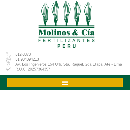
Ir
al
contenido
512-3370
51 934094213
Av. Los Ingenieros 154 Urb. Sta. Raquel, 2da Etapa, Ate - Lima
R.U.C. 20257364357
Productos