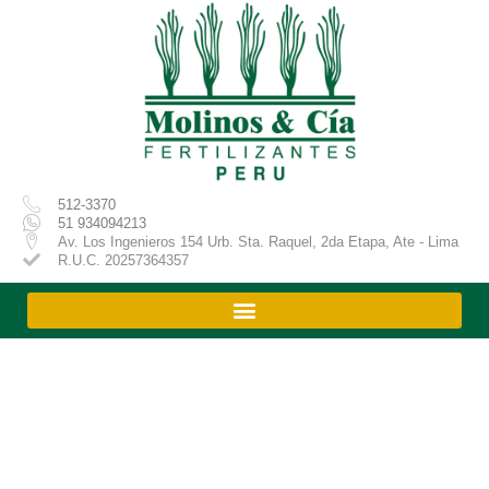
Ir
al
contenido
512-3370
51 934094213
Av. Los Ingenieros 154 Urb. Sta. Raquel, 2da Etapa, Ate - Lima
R.U.C. 20257364357
Productos