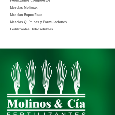
Fertilizantes Compuestos
Mezclas Molimax
Mezclas Específicas
Mezclas Químicas y Formulaciones
Fertilizantes Hidrosolubles