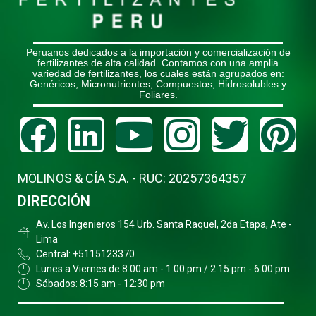
Peruanos dedicados a la importación y comercialización de
fertilizantes de alta calidad. Contamos con una amplia
variedad de fertilizantes, los cuales están agrupados en:
Genéricos, Micronutrientes, Compuestos, Hidrosolubles y
Foliares.
Facebook
Linkedin
Youtube
Instagr
Twitt
Pi
MOLINOS & CÍA S.A. - RUC: 20257364357
DIRECCIÓN
Av. Los Ingenieros 154 Urb. Santa Raquel, 2da Etapa, Ate -
Lima
Central: +5115123370
Lunes a Viernes de 8:00 am - 1:00 pm / 2:15 pm - 6:00 pm
Sábados: 8:15 am - 12:30 pm