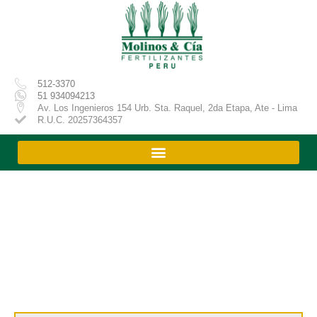
Ir
al
contenido
512-3370
51 934094213
Av. Los Ingenieros 154 Urb. Sta. Raquel, 2da Etapa, Ate - Lima
R.U.C. 20257364357
Productos
Búsqueda