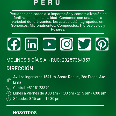
Peruanos dedicados a la importación y comercialización de
fertilizantes de alta calidad. Contamos con una amplia
variedad de fertilizantes, los cuales están agrupados en:
Genéricos, Micronutrientes, Compuestos, Hidrosolubles y
Foliares.
Facebook
Linkedin
Youtube
Instagr
Twitt
Pi
MOLINOS & CÍA S.A. - RUC: 20257364357
DIRECCIÓN
Av. Los Ingenieros 154 Urb. Santa Raquel, 2da Etapa, Ate -
Lima
Central: +5115123370
Lunes a Viernes de 8:00 am - 1:00 pm / 2:15 pm - 6:00 pm
Sábados: 8:15 am - 12:30 pm
NOSOTROS