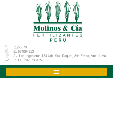
Ir
al
contenido
512-3370
51 934094213
Av. Los Ingenieros 154 Urb. Sta. Raquel, 2da Etapa, Ate - Lima
R.U.C. 20257364357
Productos