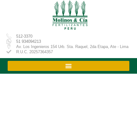
Ir
al
contenido
512-3370
51 934094213
Av. Los Ingenieros 154 Urb. Sta. Raquel, 2da Etapa, Ate - Lima
R.U.C. 20257364357
Loreto